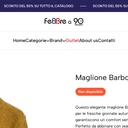
SCONTO DEL 50% SU TUTTO IL CATALOGO
SCONTO DEL 50% SU T
Home
Categorie
Brand
Outlet
About us
Contatti
Maglione Barbo
Non disponibile
Questo elegante maglione Bar
per le fresche giornate autun
garantiscono un comfort senz
Perfetto da abbinare con jea