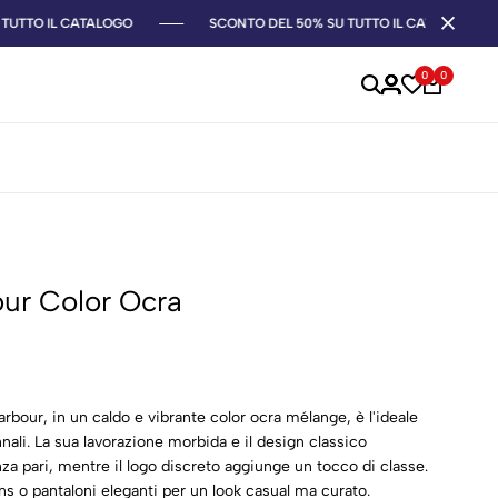
UTTO IL CATALOGO
SCONTO DEL 50% SU TUTTO IL CATALOGO
0
0
ur Color Ocra
bour, in un caldo e vibrante color ocra mélange, è l'ideale
nali. La sua lavorazione morbida e il design classico
a pari, mentre il logo discreto aggiunge un tocco di classe.
ns o pantaloni eleganti per un look casual ma curato.