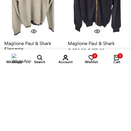
Maglione Paul & Shark
Maglione Paul & Shark
Elegante
€ 350,00
€ 175,00
€ 300,00
€ 150,00
0
0
Colori
BLU
Whatsapp
Search
Account
Wishlist
Cart
Colori
BEIGE
-50%
-50%