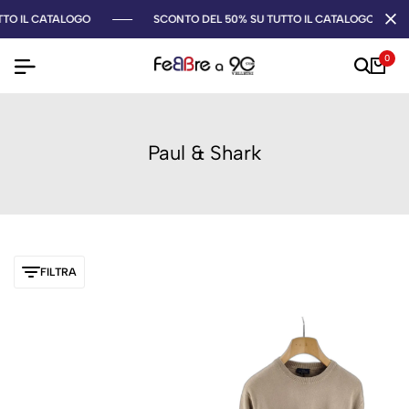
IL CATALOGO
SCONTO DEL 50% SU TUTTO IL CATALOGO
0
Paul & Shark
FILTRA
-50%
-50%