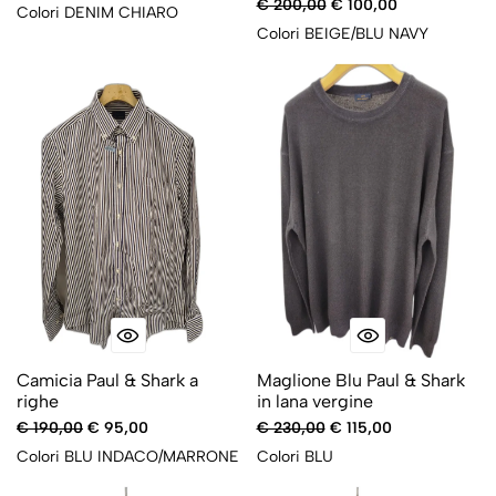
€ 200,00
€ 100,00
Colori
DENIM CHIARO
Colori
BEIGE/BLU NAVY
-50%
-50%
Camicia Paul & Shark a
Maglione Blu Paul & Shark
righe
in lana vergine
€ 190,00
€ 95,00
€ 230,00
€ 115,00
Colori
BLU INDACO/MARRONE
Colori
BLU