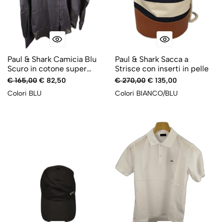
Paul & Shark Camicia Blu
Paul & Shark Sacca a
Scuro in cotone super
Strisce con inserti in pelle
leggero
€ 165,00
€ 82,50
€ 270,00
€ 135,00
Colori
BLU
Colori
BIANCO/BLU
-50%
-50%